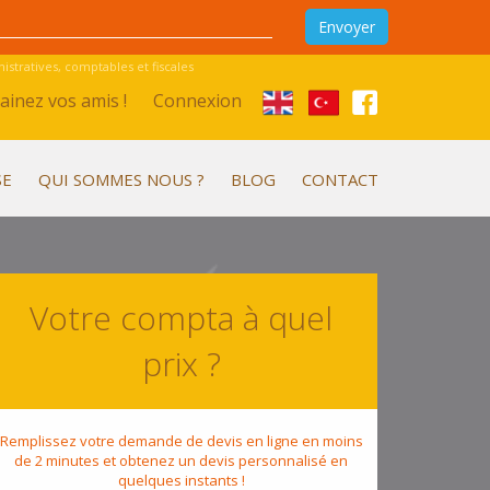
stratives, comptables et fiscales
ainez vos amis !
Connexion
SE
QUI SOMMES NOUS ?
BLOG
CONTACT
Votre compta à quel
prix ?
Remplissez votre demande de devis en ligne en moins
de 2 minutes et obtenez un devis personnalisé en
quelques instants !