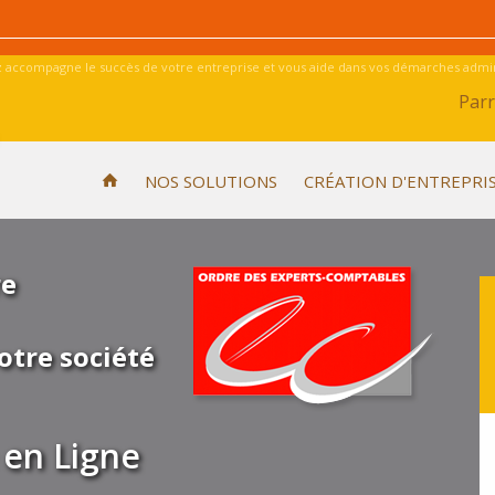
 accompagne le succès de votre entreprise et vous aide dans vos démarches admini
Parr
NOS SOLUTIONS
CRÉATION D'ENTREPRI
re
otre société
en Ligne