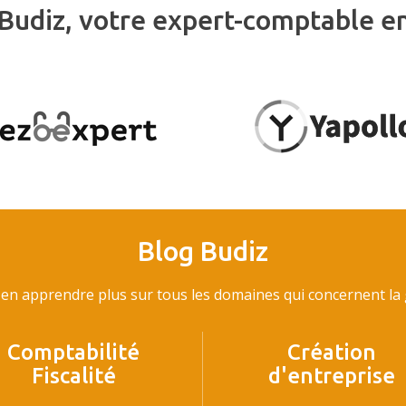
Budiz, votre expert-comptable e
Blog Budiz
en apprendre plus sur tous les domaines qui concernent la g
Comptabilité
Création
Fiscalité
d'entreprise