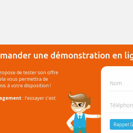
mander une démonstration en li
ropose de tester son offre
Cela vous permettra de
 mis à votre disposition !
ngagement
: l'essayer c'est